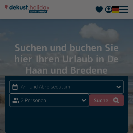
Nederlands
Français
Suchen und buchen Sie
hier Ihren Urlaub in De
Haan und Bredene
Suche
2 Personen