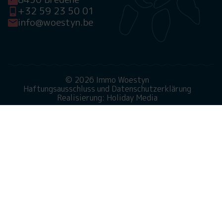
+32 59 23 50 01
info@woestyn.be
© 2026 Immo Woestyn
Haftungsausschluss und Datenschutzerklärung
Realisierung: Holiday Media
Diese Webseite verwendet Cookies
Wir verwenden Cookies, um sicherzustellen, dass die
Website ordnungsgemäß funktioniert. Lesen Sie mehr
über unsere Verwendung von Cookies in unserer
Datenschutzerklärung
. Indem Sie auf Zulassen klicken,
stimmen Sie dem zu.
Ablehnen
Anpassen
Alle zulassen