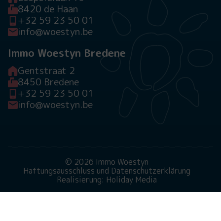
8420 de Haan
+32 59 23 50 01
info@woestyn.be
Immo Woestyn Bredene
Gentstraat 2
8450 Bredene
+32 59 23 50 01
info@woestyn.be
© 2026 Immo Woestyn
Haftungsausschluss und Datenschutzerklärung
Realisierung: Holiday Media
Diese Webseite verwendet Cookies