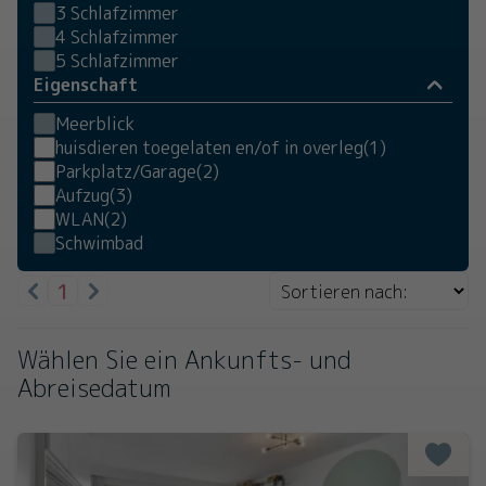
3 Schlafzimmer
4 Schlafzimmer
5 Schlafzimmer
Eigenschaft
Meerblick
huisdieren toegelaten en/of in overleg
(1)
Parkplatz/Garage
(2)
Aufzug
(3)
WLAN
(2)
Schwimbad
1
Wählen Sie ein Ankunfts- und
Abreisedatum