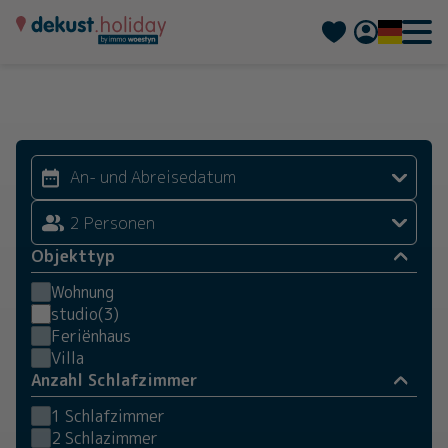
Nederlands
Français
2 Personen
Objekttyp
Wohnung
studio
(3)
Feriënhaus
Villa
Anzahl Schlafzimmer
1 Schlafzimmer
2 Schlazimmer