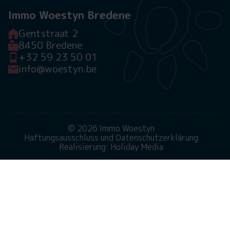
Immo Woestyn Bredene
Gentstraat 2
8450 Bredene
+32 59 23 50 01
info@woestyn.be
© 2026 Immo Woestyn
Haftungsausschluss und Datenschutzerklärung
Realisierung: Holiday Media
Diese Webseite verwendet Cookies
Wir verwenden Cookies, um sicherzustellen, dass die
Website ordnungsgemäß funktioniert. Lesen Sie mehr
über unsere Verwendung von Cookies in unserer
Datenschutzerklärung
. Indem Sie auf Zulassen klicken,
stimmen Sie dem zu.