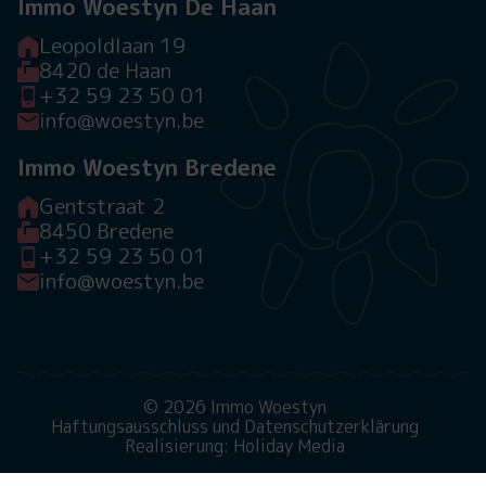
Immo Woestyn De Haan
Leopoldlaan 19
8420 de Haan
+32 59 23 50 01
info@woestyn.be
Immo Woestyn Bredene
Gentstraat 2
8450 Bredene
+32 59 23 50 01
info@woestyn.be
© 2026 Immo Woestyn
Haftungsausschluss und Datenschutzerklärung
Realisierung: Holiday Media