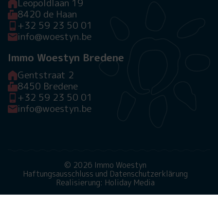
Leopoldlaan 19
8420 de Haan
+32 59 23 50 01
info@woestyn.be
Immo Woestyn Bredene
Gentstraat 2
8450 Bredene
+32 59 23 50 01
info@woestyn.be
© 2026 Immo Woestyn
Haftungsausschluss und Datenschutzerklärung
Realisierung: Holiday Media
Diese Webseite verwendet Cookies