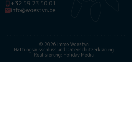
+32 59 23 50 01
info@woestyn.be
© 2026 Immo Woestyn
Haftungsausschluss und Datenschutzerklärung
Realisierung: Holiday Media
Diese Webseite verwendet Cookies
Wir verwenden Cookies, um sicherzustellen, dass die
Website ordnungsgemäß funktioniert. Lesen Sie mehr
über unsere Verwendung von Cookies in unserer
Datenschutzerklärung
. Indem Sie auf Zulassen klicken,
stimmen Sie dem zu.
Ablehnen
Anpassen
Alle zulassen