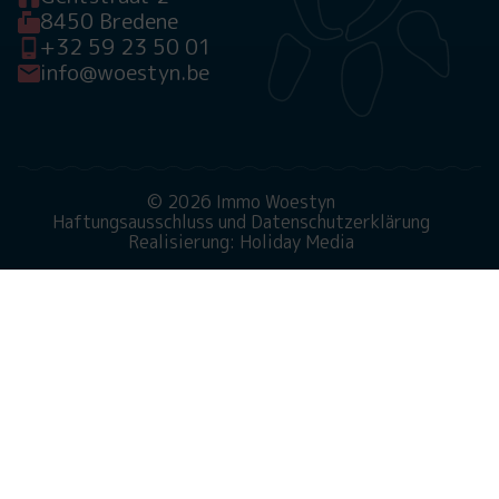
8450 Bredene
+32 59 23 50 01
info@woestyn.be
© 2026 Immo Woestyn
Haftungsausschluss und Datenschutzerklärung
Realisierung: Holiday Media
Diese Webseite verwendet Cookies
Wir verwenden Cookies, um sicherzustellen, dass die
Website ordnungsgemäß funktioniert. Lesen Sie mehr
über unsere Verwendung von Cookies in unserer
Datenschutzerklärung
. Indem Sie auf Zulassen klicken,
stimmen Sie dem zu.
Ablehnen
Anpassen
Alle zulassen