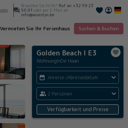
Brauchen Sie Hilfe?
Ruf an
+32 59 23
Français
ogin
50 01
oder per E-Mail an
info@woestyn.be
Vermieten Sie Ihr Ferienhaus
Suchen & Buchen
Golden Beach I E3
Wohnung
In
De Haan
Anreise-/Abreisedatum
2 Personen
Verfügbarkeit und Preise