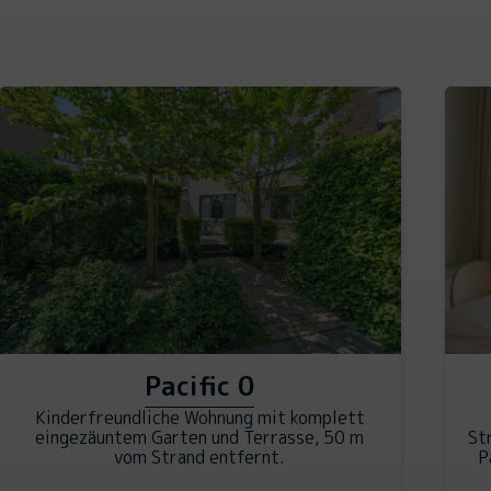
Pacific 0
Kinderfreundliche Wohnung mit komplett
eingezäuntem Garten und Terrasse, 50 m
St
vom Strand entfernt.
P