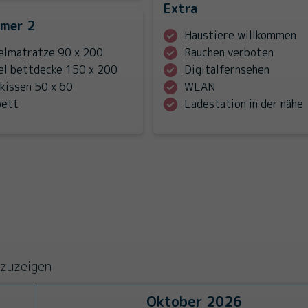
Extra
mmer 2
Haustiere willkommen
zelmatratze 90 x 200
Rauchen verboten
zel bettdecke 150 x 200
Digitalfernsehen
fkissen 50 x 60
WLAN
bett
Ladestation in der nähe
nzuzeigen
Oktober
2026