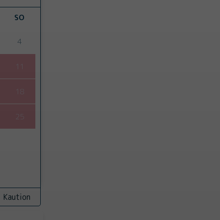
SO
4
11
18
25
. Kaution