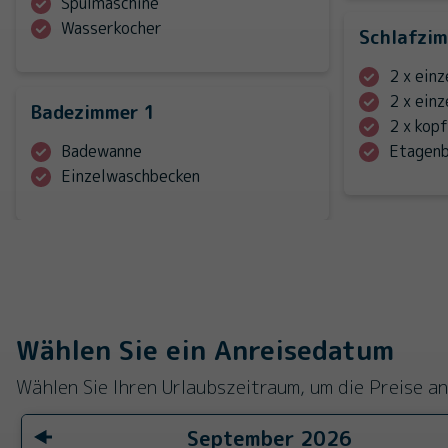
Spülmaschine
Wasserkocher
Schlafzi
2 x ein
2 x ein
Badezimmer 1
2 x kop
Badewanne
Etagen
Einzelwaschbecken
Wählen Sie ein Anreisedatum
Wählen Sie Ihren Urlaubszeitraum, um die Preise a
September
2026