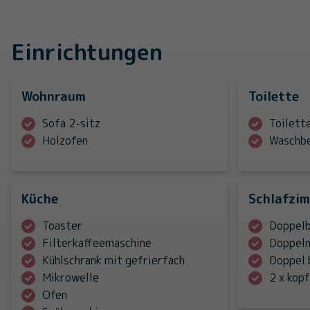
Einrichtungen
Wohnraum
Toilette
Sofa 2-sitz
Toilett
Holzofen
Waschb
Küche
Schlafzi
Toaster
Doppelb
Filterkaffeemaschine
Doppelm
Kühlschrank mit gefrierfach
Doppel 
Mikrowelle
2 x kop
Ofen