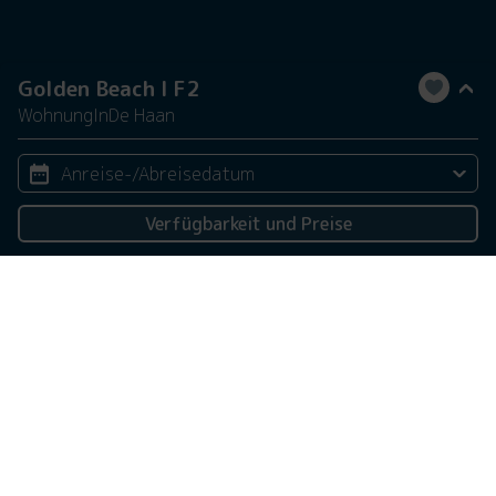
Golden Beach I F2
Wohnung
In
De Haan
Anreise-/Abreisedatum
Verfügbarkeit und Preise
2 Personen
Diese Webseite verwendet Cookies
Wir verwenden Cookies, um sicherzustellen, dass die
Website ordnungsgemäß funktioniert. Lesen Sie mehr
über unsere Verwendung von Cookies in unserer
Datenschutzerklärung
. Indem Sie auf Zulassen klicken,
stimmen Sie dem zu.
Ablehnen
Anpassen
Alle zulassen