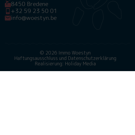
8450 Bredene
+32 59 23 50 01
info@woestyn.be
© 2026 Immo Woestyn
Haftungsausschluss und Datenschutzerklärung
Realisierung: Holiday Media
Diese Webseite verwendet Cookies
Wir verwenden Cookies, um sicherzustellen, dass die
Website ordnungsgemäß funktioniert. Lesen Sie mehr
über unsere Verwendung von Cookies in unserer
Datenschutzerklärung
. Indem Sie auf Zulassen klicken,
stimmen Sie dem zu.
Ablehnen
Anpassen
Alle zulassen