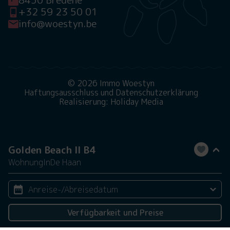
+32 59 23 50 01
info@woestyn.be
© 2026 Immo Woestyn
Haftungsausschluss und Datenschutzerklärung
Realisierung: Holiday Media
Golden Beach II B4
Wohnung
In
De Haan
Anreise-/Abreisedatum
Verfügbarkeit und Preise
2 Personen