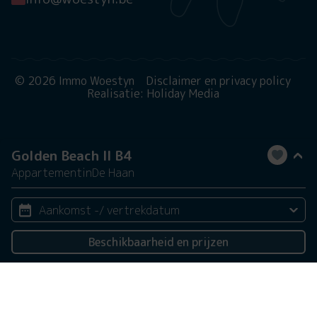
© 2026 Immo Woestyn
Disclaimer en privacy policy
Realisatie: Holiday Media
Golden Beach II B4
Appartement
in
De Haan
Aankomst -/ vertrekdatum
Beschikbaarheid en prijzen
2 personen
Deze website gebruikt cookies
We gebruiken cookies om de website goed te laten