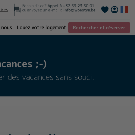
Besoin d'aide?
Appel à
+32 59 23 50 01
Deutsch
aires
ou envoyez un e-mail à
info@woestyn.be
 nous
Louez votre logement
Rechercher et réserver
cances ;-)
er des vacances sans souci.