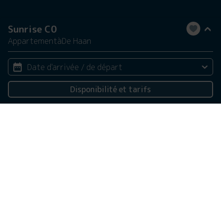
Sunrise C0
Appartement
à
De Haan
Date d'arrivée / de départ
Disponibilité et tarifs
2 personnes
Ce site web utilise des cookies
Nous utilisons des cookies pour garantir le bon
fonctionnement du site Web. En savoir plus sur notre
utilisation des cookies dans notre
politique de
confidentialité
. En cliquant sur Autoriser, vous acceptez
cela.
Refuser
Personnaliser
Tout autoriser