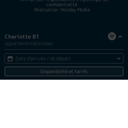
confidentialité
Réalisation: Holiday Media
Charlotte B1
Appartement
à
De Haan
Date d'arrivée / de départ
Disponibilité et tarifs
2 personnes
Ce site web utilise des cookies
Nous utilisons des cookies pour garantir le bon
fonctionnement du site Web. En savoir plus sur notre
utilisation des cookies dans notre
politique de
confidentialité
. En cliquant sur Autoriser, vous acceptez
cela.