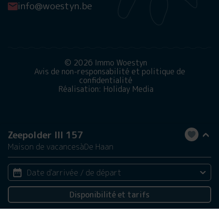
info@woestyn.be
© 2026 Immo Woestyn
Avis de non-responsabilité et politique de
confidentialité
Réalisation: Holiday Media
Zeepolder III 157
Maison de vacances
à
De Haan
Date d'arrivée / de départ
Disponibilité et tarifs
2 personnes