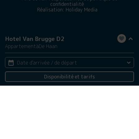
confidentialité
Réalisation: Holiday Media
Hotel Van Brugge D2
Appartement
à
De Haan
Date d'arrivée / de départ
Disponibilité et tarifs
2 personnes
Ce site web utilise des cookies
Nous utilisons des cookies pour garantir le bon
fonctionnement du site Web. En savoir plus sur notre
utilisation des cookies dans notre
politique de
confidentialité
. En cliquant sur Autoriser, vous acceptez
cela.