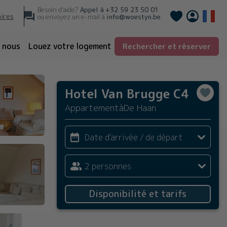
Besoin d'aide?
Appel à
+32 59 23 50 01
Deutsch
aires
ou envoyez un e-mail à
info@woestyn.be
 nous
Louez votre logement
Rechercher et réserver
Hotel Van Brugge C4
Appartement
à
De Haan
Date d'arrivée / de départ
2 personnes
Disponibilité et tarifs