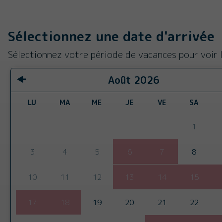
Sélectionnez une date d'arrivée
Sélectionnez votre période de vacances pour voir l
Août
2026
LU
MA
ME
JE
VE
SA
1
3
4
5
6
7
8
10
11
12
13
14
15
17
18
19
20
21
22