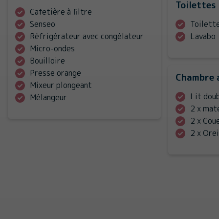
Toilettes
Cafetière à filtre
Senseo
Toilett
Réfrigérateur avec congélateur
Lavabo
Micro-ondes
Bouilloire
Presse orange
Chambre 
Mixeur plongeant
Lit dou
Mélangeur
2 x mat
2 x Cou
2 x Orei