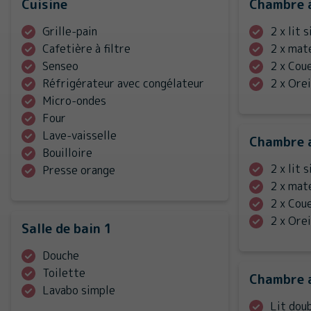
Cuisine
Chambre 
Grille-pain
2 x lit 
Cafetière à filtre
2 x mat
Senseo
2 x Cou
Réfrigérateur avec congélateur
2 x Orei
Micro-ondes
Four
Lave-vaisselle
Chambre 
Bouilloire
2 x lit 
Presse orange
2 x mat
2 x Cou
2 x Orei
Salle de bain 1
Douche
Toilette
Chambre 
Lavabo simple
Lit dou