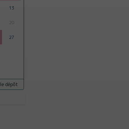
13
20
27
 le dépôt