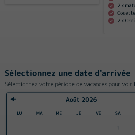
2 x mat
Couette
2 x Orei
Sélectionnez une date d'arrivée
Sélectionnez votre période de vacances pour voir l
Août
2026
LU
MA
ME
JE
VE
SA
1