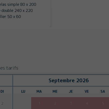
elas simple 80 x 200
 double 240 x 220
ller 50 x 60
es tarifs
Septembre
2026
DI
LU
MA
ME
JE
VE
SA
2
1
2
3
4
5