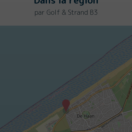
Dans la région
par Golf & Strand B3