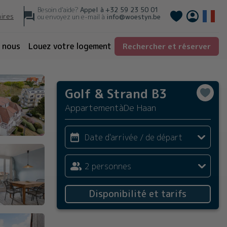
Besoin d'aide?
Appel à
+32 59 23 50 01
Deutsch
aires
ou envoyez un e-mail à
info@woestyn.be
 nous
Louez votre logement
Rechercher et réserver
Golf & Strand B3
Appartement
à
De Haan
Date d'arrivée / de départ
2 personnes
Disponibilité et tarifs