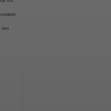
ux lits
prenable.
 lien