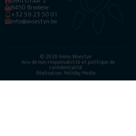
Gentstraat 2
8450 Bredene
+32 59 23 50 01
info@woestyn.be
© 2026 Immo Woestyn
Avis de non-responsabilité et politique de
confidentialité
Réalisation: Holiday Media
Ce site web utilise des cookies
Nous utilisons des cookies pour garantir le bon
fonctionnement du site Web. En savoir plus sur notre
utilisation des cookies dans notre
politique de
confidentialité
. En cliquant sur Autoriser, vous acceptez
cela.
Refuser
Personnaliser