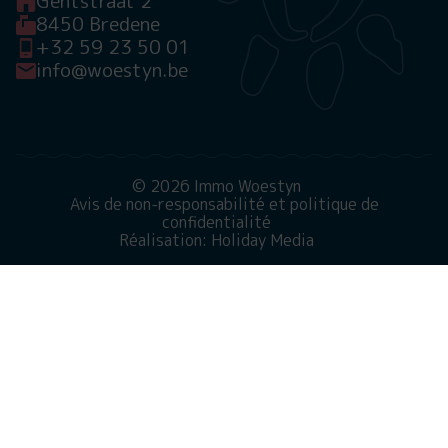
Gentstraat 2
8450 Bredene
+32 59 23 50 01
info@woestyn.be
© 2026 Immo Woestyn
Avis de non-responsabilité et politique de
confidentialité
Réalisation: Holiday Media
Ce site web utilise des cookies
Nous utilisons des cookies pour garantir le bon
fonctionnement du site Web. En savoir plus sur notre
utilisation des cookies dans notre
politique de
confidentialité
. En cliquant sur Autoriser, vous acceptez
cela.
Refuser
Personnaliser