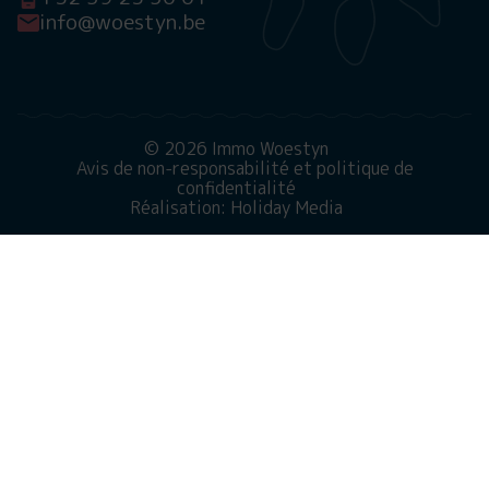
info@woestyn.be
© 2026 Immo Woestyn
Avis de non-responsabilité et politique de
confidentialité
Réalisation: Holiday Media
Ce site web utilise des cookies
Nous utilisons des cookies pour garantir le bon
fonctionnement du site Web. En savoir plus sur notre
utilisation des cookies dans notre
politique de
confidentialité
. En cliquant sur Autoriser, vous acceptez
cela.
Refuser
Personnaliser
Tout autoriser