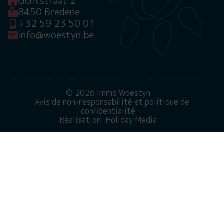
Gentstraat 2
8450 Bredene
+32 59 23 50 01
info@woestyn.be
© 2026 Immo Woestyn
Avis de non-responsabilité et politique de
confidentialité
Réalisation: Holiday Media
Ce site web utilise des cookies
Nous utilisons des cookies pour garantir le bon
fonctionnement du site Web. En savoir plus sur notre
utilisation des cookies dans notre
politique de
confidentialité
. En cliquant sur Autoriser, vous acceptez
cela.
Refuser
Personnaliser