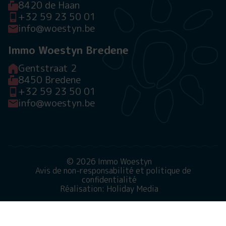
8420 de Haan
+32 59 23 50 01
info@woestyn.be
Immo Woestyn Bredene
Gentstraat 2
8450 Bredene
+32 59 23 50 01
info@woestyn.be
© 2026 Immo Woestyn
Avis de non-responsabilité et politique de
confidentialité
Réalisation: Holiday Media
Ce site web utilise des cookies