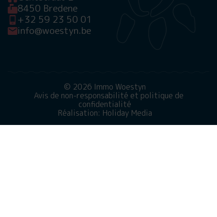
8450 Bredene
+32 59 23 50 01
info@woestyn.be
© 2026 Immo Woestyn
Avis de non-responsabilité et politique de
confidentialité
Réalisation: Holiday Media
Ce site web utilise des cookies
Nous utilisons des cookies pour garantir le bon
fonctionnement du site Web. En savoir plus sur notre
utilisation des cookies dans notre
politique de
confidentialité
. En cliquant sur Autoriser, vous acceptez
cela.
Refuser
Personnaliser