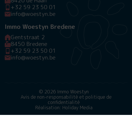
8420 de Haan
+32 59 23 50 01
info@woestyn.be
Immo Woestyn Bredene
Gentstraat 2
8450 Bredene
+32 59 23 50 01
info@woestyn.be
© 2026 Immo Woestyn
Avis de non-responsabilité et politique de
confidentialité
Réalisation: Holiday Media
Ce site web utilise des cookies