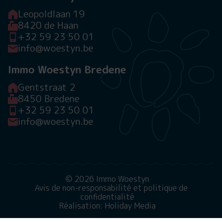
Leopoldlaan 19
8420 de Haan
+32 59 23 50 01
info@woestyn.be
Immo Woestyn Bredene
Gentstraat 2
8450 Bredene
+32 59 23 50 01
info@woestyn.be
© 2026 Immo Woestyn
Avis de non-responsabilité et politique de
confidentialité
Réalisation: Holiday Media