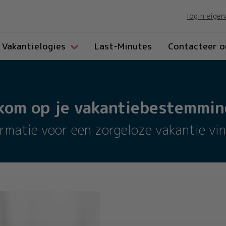
login eigen
Vakantielogies
Last-Minutes
Contacteer o
kom op je vakantiebestemming
ormatie voor een zorgeloze vakantie vin