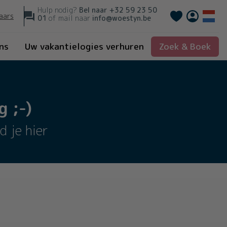
Hulp nodig?
Bel naar
+32 59 23 50
Français
aars
01
of mail naar
info@woestyn.be
ns
Uw vakantielogies verhuren
Zoek & Boek
 ;-)
d je hier