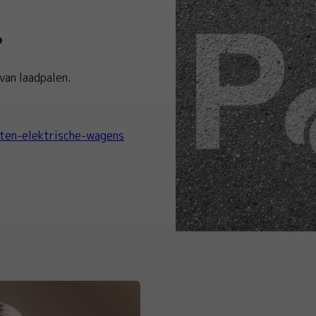
?
van laadpalen.
ten-elektrische-wagens