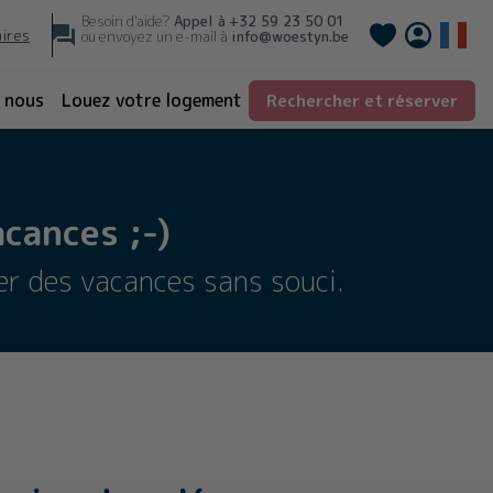
Besoin d'aide?
Appel à
+32 59 23 50 01
Deutsch
aires
ou envoyez un e-mail à
info@woestyn.be
 nous
Louez votre logement
Rechercher et réserver
cances ;-)
er des vacances sans souci.