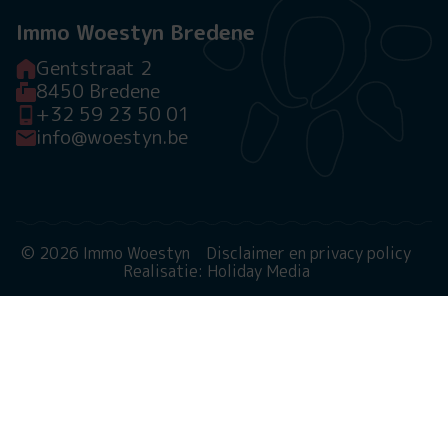
Immo Woestyn Bredene
Gentstraat 2
8450 Bredene
+32 59 23 50 01
info@woestyn.be
© 2026 Immo Woestyn
Disclaimer en privacy policy
Realisatie: Holiday Media
Deze website gebruikt cookies
We gebruiken cookies om de website goed te laten
functioneren. Meer informatie is beschikbaar in onze
privacyverklaring
. Door op accepteren te klikken, geef je
aan hiermee akkoord te gaan.