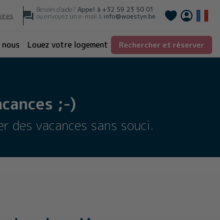
Besoin d'aide?
Appel à
+32 59 23 50 01
Deutsch
aires
ou envoyez un e-mail à
info@woestyn.be
 nous
Louez votre logement
Rechercher et réserver
cances ;-)
er des vacances sans souci.