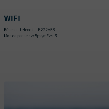
WIFI
Réseau : telenet— F222AB8
Mot de passe : zc5psymFzru3