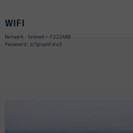
WIFI
Netwerk : telenet— F222AB8
Paswoord : zc5psymFzru3