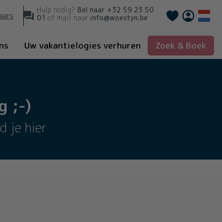
Hulp nodig?
Bel naar
+32 59 23 50
Français
aars
01
of mail naar
info@woestyn.be
ns
Uw vakantielogies verhuren
Zoek & Boek
 ;-)
d je hier