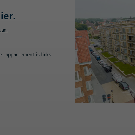
ier.
aan.
het appartement is links.