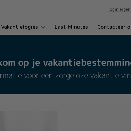
login eigen
Vakantielogies
Last-Minutes
Contacteer o
kom op je vakantiebestemming
ormatie voor een zorgeloze vakantie vin