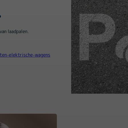
?
van laadpalen.
ten-elektrische-wagens