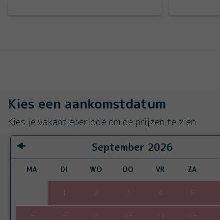
Kies een aankomstdatum
Kies je vakantieperiode om de prijzen te zien
September
2026
MA
DI
WO
DO
VR
ZA
1
2
3
4
5
7
8
9
10
11
12