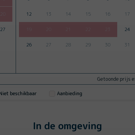
20
12
13
14
15
16
17
27
19
20
21
22
23
24
26
27
28
29
30
31
Getoonde prijs e
Niet beschikbaar
Aanbieding
In de omgeving