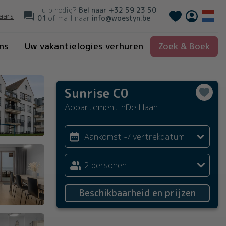
Hulp nodig?
Bel naar
+32 59 23 50
Français
aars
01
of mail naar
info@woestyn.be
ns
Uw vakantielogies verhuren
Zoek & Boek
Sunrise C0
Appartement
in
De Haan
Aankomst -/ vertrekdatum
2 personen
Beschikbaarheid en prijzen