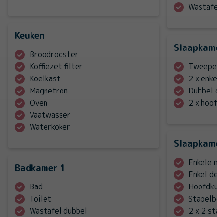
Wastafe
Keuken
Slaapkam
Broodrooster
Koffiezet filter
Tweepe
Koelkast
2 x enk
Magnetron
Dubbel 
Oven
2 x hoo
Vaatwasser
Waterkoker
Slaapkam
Enkele 
Badkamer 1
Enkel d
Bad
Hoofdku
Toilet
Stapelb
Wastafel dubbel
2 x 2 s