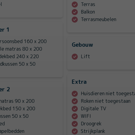
l
Terras
Balkon
Terrasmeubelen
er 1
rsoonsbed 160 x 200
Gebouw
ele matras 80 x 200
dekbed 240 x 220
Lift
fdkussen 50 x 50
Extra
er 2
Huisdieren niet toegest
matras 90 x 200
Roken niet toegestaan
ekbed 150 x 200
Digitale TV
ssen 50 x 50
WIFI
ed
Droogrek
tapelbedden
Strijkplank