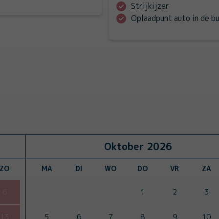
Strijkijzer
Oplaadpunt auto in de b
Oktober
2026
ZO
MA
DI
WO
DO
VR
ZA
6
1
2
3
13
5
6
7
8
9
10