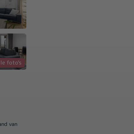
le foto's
and van