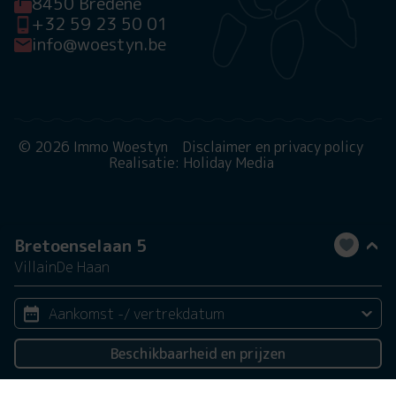
8450 Bredene
+32 59 23 50 01
info@woestyn.be
© 2026 Immo Woestyn
Disclaimer en privacy policy
Realisatie: Holiday Media
Bretoenselaan 5
Villa
in
De Haan
Aankomst -/ vertrekdatum
Beschikbaarheid en prijzen
2 personen