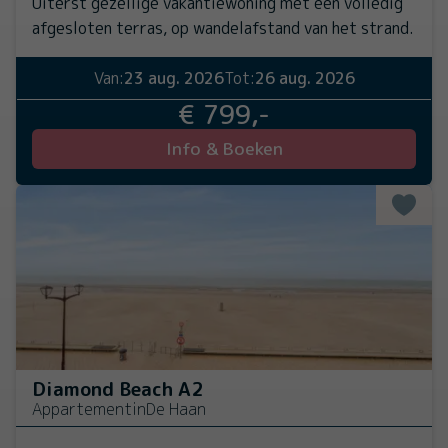
Uiterst gezellige vakantiewoning met een volledig
afgesloten terras, op wandelafstand van het strand.
Van:
23 aug. 2026
Tot:
26 aug. 2026
€ 799,-
Info & Boeken
Diamond Beach A2
Appartement
in
De Haan