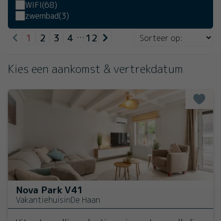
WIFI
(68)
zwembad
(3)
1
2
3
4
12
…
Kies een aankomst & vertrekdatum
Nova Park V41
Vakantiehuis
in
De Haan