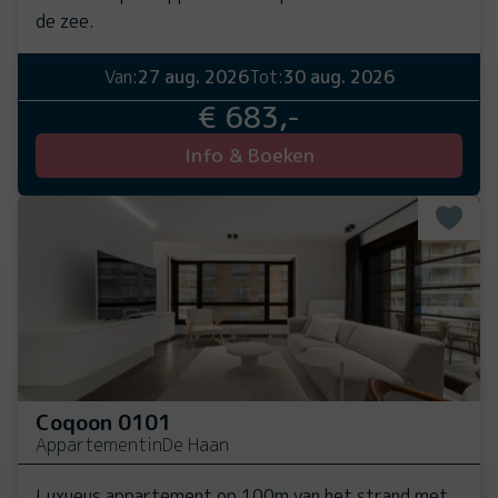
de zee.
Van:
27 aug. 2026
Tot:
30 aug. 2026
€ 683,-
Info & Boeken
Coqoon 0101
Appartement
in
De Haan
Luxueus appartement op 100m van het strand met