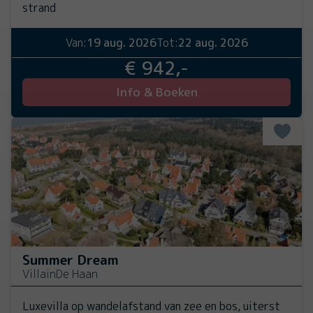
strand
Van:
19 aug. 2026
Tot:
22 aug. 2026
€ 942,-
Info & Boeken
Summer Dream
Villa
in
De Haan
Luxevilla op wandelafstand van zee en bos, uiterst