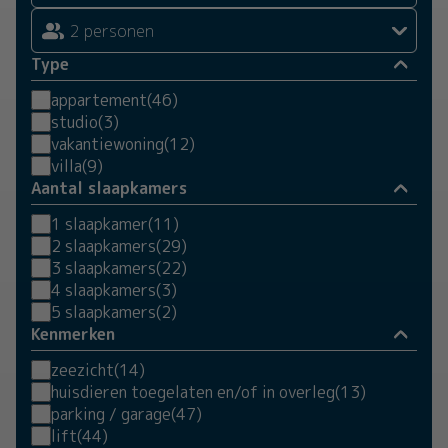
2 personen
Type
appartement
(46)
studio
(3)
vakantiewoning
(12)
villa
(9)
Aantal slaapkamers
1 slaapkamer
(11)
2 slaapkamers
(29)
3 slaapkamers
(22)
4 slaapkamers
(3)
5 slaapkamers
(2)
Kenmerken
zeezicht
(14)
huisdieren toegelaten en/of in overleg
(13)
parking / garage
(47)
lift
(44)