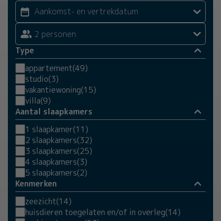
2 personen
Type
appartement
(49)
studio
(3)
vakantiewoning
(15)
villa
(9)
Aantal slaapkamers
1 slaapkamer
(11)
2 slaapkamers
(32)
3 slaapkamers
(25)
4 slaapkamers
(3)
5 slaapkamers
(2)
Kenmerken
zeezicht
(14)
huisdieren toegelaten en/of in overleg
(14)