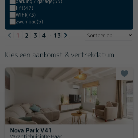
parking / garage
(53)
lift
(47)
WIFI
(73)
zwembad
(5)
1
2
3
4
13
…
Kies een aankomst & vertrekdatum
Nova Park V41
Vakantiehuis
in
De Haan