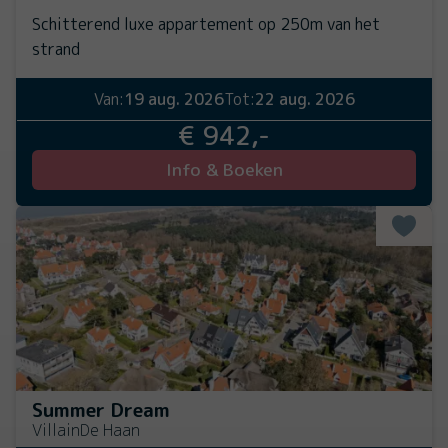
Schitterend luxe appartement op 250m van het
strand
Van:
19 aug. 2026
Tot:
22 aug. 2026
€ 942,-
Info & Boeken
Summer Dream
Villa
in
De Haan