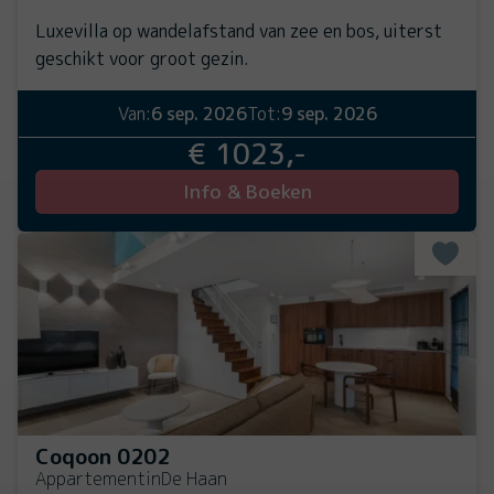
Luxevilla op wandelafstand van zee en bos, uiterst
geschikt voor groot gezin.
Van:
6 sep. 2026
Tot:
9 sep. 2026
€ 1023,-
Info & Boeken
Coqoon 0202
Appartement
in
De Haan