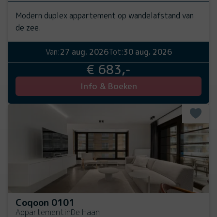
Modern duplex appartement op wandelafstand van
de zee.
Van:
27 aug. 2026
Tot:
30 aug. 2026
€ 683,-
Info & Boeken
Coqoon 0101
Appartement
in
De Haan