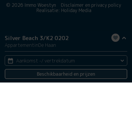
© 2026 Immo Woestyn
Disclaimer en privacy policy
Realisatie: Holiday Media
Silver Beach 3/K2 0202
Appartement
in
De Haan
Aankomst -/ vertrekdatum
Beschikbaarheid en prijzen
2 personen
Deze website gebruikt cookies
We gebruiken cookies om de website goed te laten
functioneren. Meer informatie is beschikbaar in onze
privacyverklaring
. Door op accepteren te klikken, geef je
aan hiermee akkoord te gaan.
Alleen noodzakelijk
Aanpassen