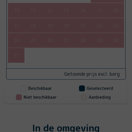
10
11
12
13
14
15
16
17
18
19
20
21
22
23
24
25
26
27
28
29
30
31
Getoonde prijs excl. borg
Beschikbaar
Geselecteerd
Niet beschikbaar
Aanbieding
In de omgeving