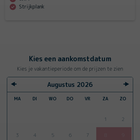
Strijkplank
Kies een aankomstdatum
Kies je vakantieperiode om de prijzen te zien
Augustus
2026
MA
DI
WO
DO
VR
ZA
ZO
1
2
3
4
5
6
7
8
9