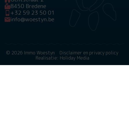
8450 Bredene
+32 59 23 50 01
info@woestyn.be
© 2026 Immo Woestyn
Disclaimer en privacy policy
Realisatie: Holiday Media
Deze website gebruikt cookies
We gebruiken cookies om de website goed te laten
functioneren. Meer informatie is beschikbaar in onze
privacyverklaring
. Door op accepteren te klikken, geef je
aan hiermee akkoord te gaan.
Alleen noodzakelijk
Aanpassen
Alles accepteren