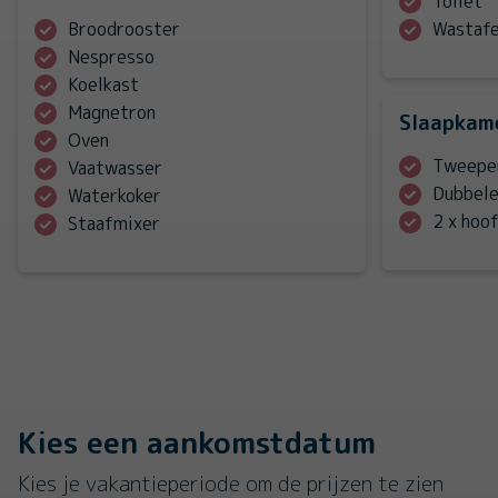
Toilet
Broodrooster
Wastafe
Nespresso
Koelkast
Magnetron
Slaapkam
Oven
Tweepe
Vaatwasser
Waterkoker
2 x hoo
Staafmixer
Kies een aankomstdatum
Kies je vakantieperiode om de prijzen te zien