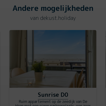
Andere mogelijkheden
van dekust.holiday
Sunrise D0
Ruim appartement op de zeedijk van De
Haan met een eigen parkeerplaats, een zeer