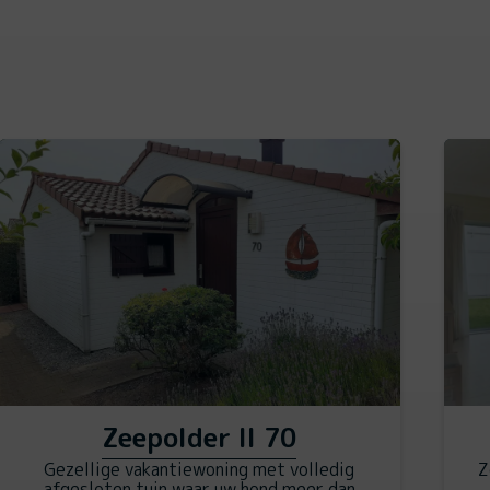
Zeepolder II 70
Gezellige vakantiewoning met volledig
Z
afgesloten tuin waar uw hond meer dan