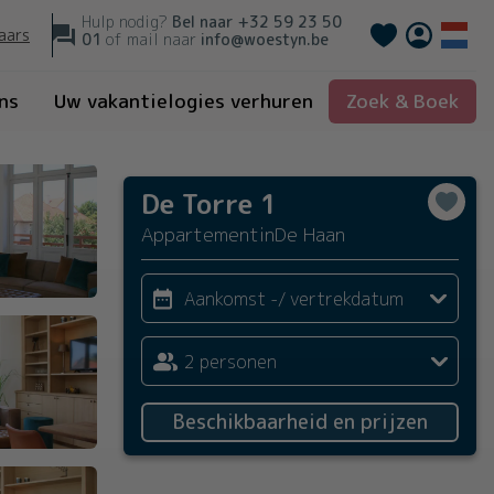
Hulp nodig?
Bel naar
+32 59 23 50
Français
aars
01
of mail naar
info@woestyn.be
ns
Uw vakantielogies verhuren
Zoek & Boek
De Torre 1
Appartement
in
De Haan
Aankomst -/ vertrekdatum
2 personen
Beschikbaarheid en prijzen