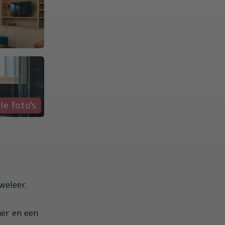
le foto's
weleer.
er en een