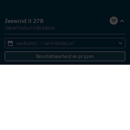
Zeewind II 278
Vakantiehuis
in
Bredene
Aankomst -/ vertrekdatum
Beschikbaarheid en prijzen
2 personen
Deze website gebruikt cookies
We gebruiken cookies om de website goed te laten
functioneren. Meer informatie is beschikbaar in onze
privacyverklaring
. Door op accepteren te klikken, geef je
aan hiermee akkoord te gaan.
Alleen noodzakelijk
Aanpassen
Alles accepteren