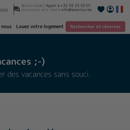
Besoin d'aide?
Appel à
+32 59 23 50 01
Deutsch
aires
ou envoyez un e-mail à
info@woestyn.be
 nous
Louez votre logement
Rechercher et réserver
cances ;-)
er des vacances sans souci.