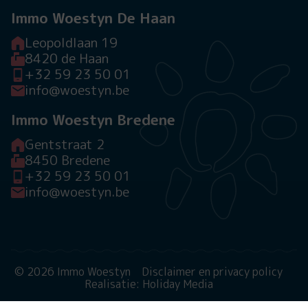
Immo Woestyn De Haan
Leopoldlaan 19
8420 de Haan
+32 59 23 50 01
info@woestyn.be
Immo Woestyn Bredene
Gentstraat 2
8450 Bredene
+32 59 23 50 01
info@woestyn.be
© 2026 Immo Woestyn
Disclaimer en privacy policy
Realisatie: Holiday Media