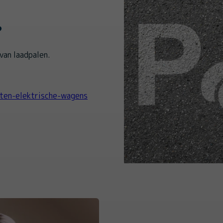
?
van laadpalen.
ten-elektrische-wagens