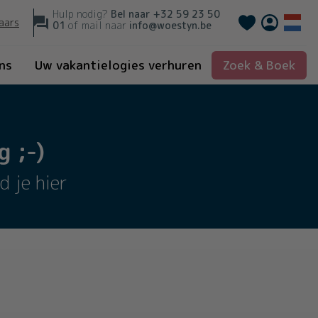
Hulp nodig?
Bel naar
+32 59 23 50
Français
aars
01
of mail naar
info@woestyn.be
ns
Uw vakantielogies verhuren
Zoek & Boek
 ;-)
d je hier