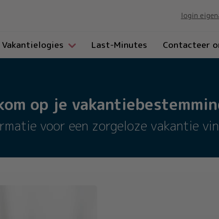
login eigen
Vakantielogies
Last-Minutes
Contacteer o
kom op je vakantiebestemming
ormatie voor een zorgeloze vakantie vin