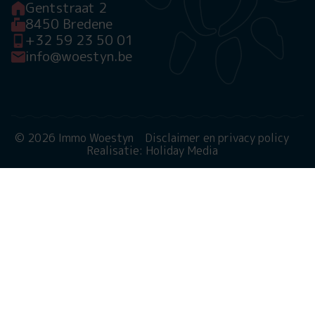
Gentstraat 2
8450 Bredene
+32 59 23 50 01
info@woestyn.be
© 2026 Immo Woestyn
Disclaimer en privacy policy
Realisatie: Holiday Media
Deze website gebruikt cookies
We gebruiken cookies om de website goed te laten
functioneren. Meer informatie is beschikbaar in onze
privacyverklaring
. Door op accepteren te klikken, geef je
aan hiermee akkoord te gaan.
Alleen noodzakelijk
Aanpassen
Alles accepteren