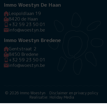
Immo Woestyn De Haan
Leopoldlaan 19
8420 de Haan
+32 59 23 50 01
info@woestyn.be
Immo Woestyn Bredene
Gentstraat 2
8450 Bredene
+32 59 23 50 01
info@woestyn.be
© 2026 Immo Woestyn
Disclaimer en privacy policy
Realisatie: Holiday Media