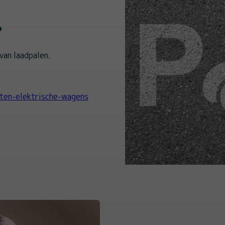
?
van laadpalen.
ten-elektrische-wagens