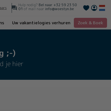
Hulp nodig?
Bel naar
+32 59 23 50
Français
aars
01
of mail naar
info@woestyn.be
ns
Uw vakantielogies verhuren
Zoek & Boek
 ;-)
d je hier