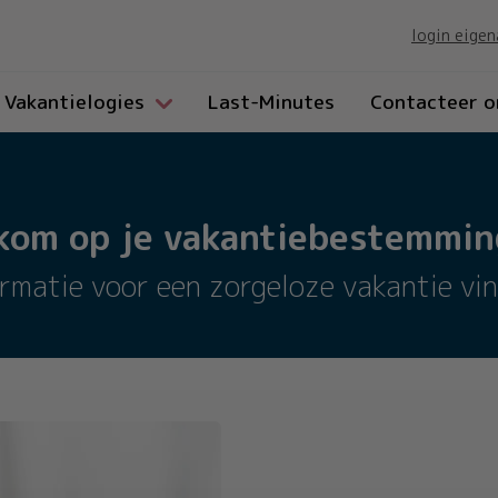
login eigen
Vakantielogies
Last-Minutes
Contacteer o
kom op je vakantiebestemming
ormatie voor een zorgeloze vakantie vin