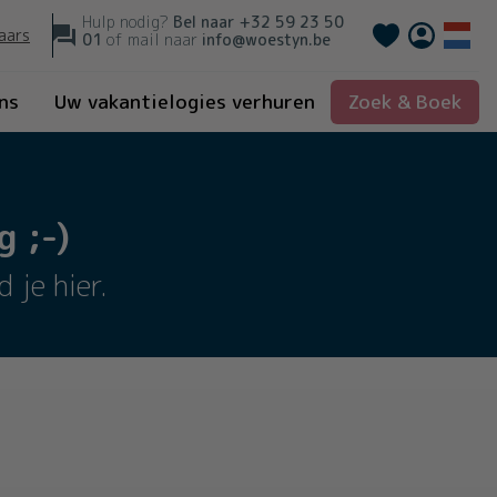
Hulp nodig?
Bel naar
+32 59 23 50
Français
aars
01
of mail naar
info@woestyn.be
ns
Uw vakantielogies verhuren
Zoek & Boek
 ;-)
 je hier.