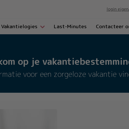
login eigen
Vakantielogies
Last-Minutes
Contacteer o
kom op je vakantiebestemming
ormatie voor een zorgeloze vakantie vind