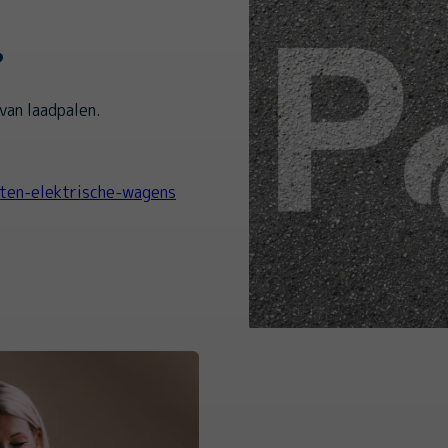
?
van laadpalen.
ten-elektrische-wagens