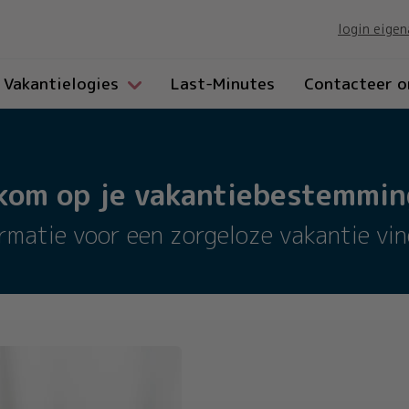
login eigen
Vakantielogies
Last-Minutes
Contacteer o
kom op je vakantiebestemming
ormatie voor een zorgeloze vakantie vind