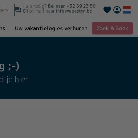
Hulp nodig?
Bel naar
+32 59 23 50
Français
aars
01
of mail naar
info@woestyn.be
ns
Uw vakantielogies verhuren
Zoek & Boek
 ;-)
 je hier.