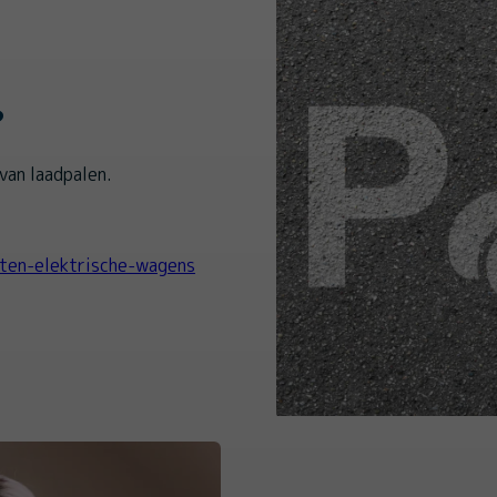
?
van laadpalen.
ten-elektrische-wagens